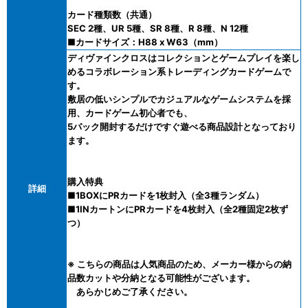
カード種類数（共通）
SEC 2種、UR 5種、SR 8種、R 8種、N 12種
■カードサイズ：H88 x W63（mm）
ディヴァインクロスはコレクションとゲームプレイを楽し
めるコラボレーション系トレーディングカードゲームで
す。
敷居の低いシンプルでカジュアルなゲームシステムを採
用、カードゲーム初心者でも、
5パック開封するだけですぐ遊べる商品設計となっており
ます。
購入特典
詳細
■1BOXにPRカードを1枚封入（全3種ランダム）
■1INカートンにPRカードを4枚封入（全2種固定2枚ず
つ）
※ こちらの商品は人気商品のため、メーカー様からの納
品数カットや分納となる可能性がございます。
あらかじめご了承ください。