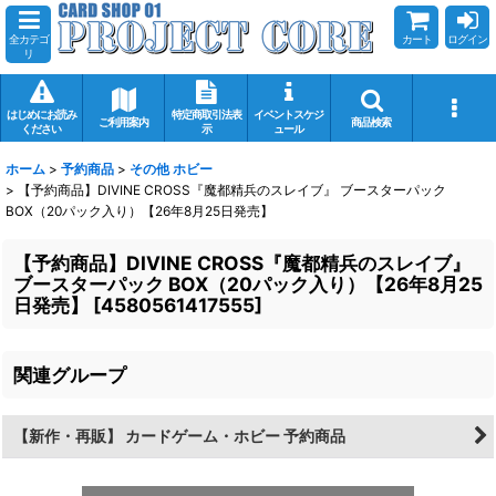
全カテゴ
カート
ログイン
リ
はじめにお読み
特定商取引法表
イベントスケジ
ご利用案内
商品検索
ください
示
ュール
ホーム
>
予約商品
>
その他 ホビー
>
【予約商品】DIVINE CROSS『魔都精兵のスレイブ』 ブースターパック
BOX（20パック入り）【26年8月25日発売】
【予約商品】DIVINE CROSS『魔都精兵のスレイブ』
ブースターパック BOX（20パック入り）【26年8月25
日発売】
[
4580561417555
]
関連グループ
【新作・再販】 カードゲーム・ホビー 予約商品