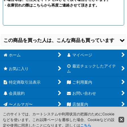
・在庫切れの際はこちらから再度ご連絡させて頂きます。
この商品を買った人は、こんな商品も買っています
ホーム
マイページ
最近チェックしたアイテ
お気に入り
ム
特定商取引法表示
ご利用案内
【予約商品】
【再販予約商品】
【再販予約商品】
うたの☆プリンスさま
すごくこわいしま：テ
ガンダムカードゲーム
会員規約
お問い合わせ
っ♪ Shining Live ビジ
ィラノばん
エクストラブースター
ュアルコレクションカ
【26年9月10日再販】
SDガンダム ジージェ
〜メルマガ〜
店舗案内
ード Vol.6 BOX（10パ
[
4542325321904
]
ネレーション エターナ
ック入り）
ル Eternal
1,800
円
(税込)
【26年12月17日発
Nexus【EB01】 BOX
このサイトでは、カートシステムや利用状況の把握のためにCookie
希望小売価格
:
1,980
円
売】
(24パック入り)
【再販
などを使います。これ以降ページを遷移した場合、Cookieなどの設
Copyright (C) 2006-2017 PROJECT CORE Corporation. All Rights
在庫10個
[
4510417062110
]
予約商品】
定や使用に同意したことになります。詳しくは
こちら
Reserved.