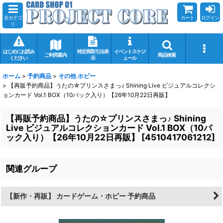
全カテゴ
カート
ログイン
リ
はじめにお読み
特定商取引法表
イベントスケジ
ご利用案内
商品検索
ください
示
ュール
ホーム
>
予約商品
>
その他 ホビー
>
【再販予約商品】うたの☆プリンスさまっ♪ Shining Live ビジュアルコレクシ
ョンカード Vol.1 BOX（10パック入り）【26年10月22日再販】
【再販予約商品】うたの☆プリンスさまっ♪ Shining
Live ビジュアルコレクションカード Vol.1 BOX（10パ
ック入り）【26年10月22日再販】
[
4510417061212
]
関連グループ
【新作・再販】 カードゲーム・ホビー 予約商品