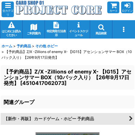
全カテゴ
カート
ログイン
リ
はじめにお読み
特定商取引法表
イベントスケジ
ご利用案内
商品検索
ください
示
ュール
ホーム
>
予約商品
>
その他 ホビー
>
【予約商品】Z/X -Zillions of enemy X- 【IG15】アセンションサマー BOX（10
パック入り）【26年9月17日発売】
【予約商品】Z/X -Zillions of enemy X- 【IG15】アセ
ンションサマー BOX（10パック入り）【26年9月17日
発売】
[
4510417062073
]
関連グループ
【新作・再販】 カードゲーム・ホビー 予約商品