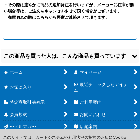
・その際は速やかに商品の追加発注を行いますが、メーカーに在庫が無
い場合等は、ご注文をキャンセルさせて頂く場合がございます。
・在庫切れの際はこちらから再度ご連絡させて頂きます。
この商品を買った人は、こんな商品も買っています
ホーム
マイページ
最近チェックしたアイテ
お気に入り
ム
特定商取引法表示
ご利用案内
【予約商品】
【倉庫在庫】
キャラク
【倉庫在庫】
キャラク
Z/X -Zillions of
タースリーブプロテク
タースリーブコレクシ
会員規約
お問い合わせ
enemy X- 【IG16】ユ
ター【世界の文様】
ョン Z/X -Zillions of
ニゾンドリーム
Z/X -Zillions of
enemy X - 「上柚木八
〜メルマガ〜
店舗案内
BOX（10パック入り）
enemy X-
千代」
【26年10月22日発
[
4510417216346
]
[
4510417257783
]
売】
このサイトでは、カートシステムや利用状況の把握のためにCookie
800
1,700
円
円
(税込)
(税込)