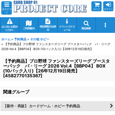
全カテゴ
カート
ログイン
リ
はじめにお読み
特定商取引法表
イベントスケジ
ご利用案内
商品検索
ください
示
ュール
ホーム
>
予約商品
>
その他 ホビー
>
【予約商品】プロ野球 ファンスターズリーグ ブースターパック パ・リーグ
2026 Vol.4【BBP04】 BOX (10パック入り)【26年12月19日発売】
【予約商品】プロ野球 ファンスターズリーグ ブースタ
ーパック パ・リーグ 2026 Vol.4【BBP04】 BOX
(10パック入り)【26年12月19日発売】
[
4582770135367
]
関連グループ
【新作・再販】 カードゲーム・ホビー 予約商品