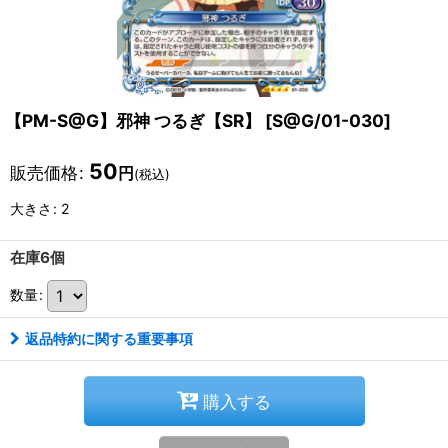
【PM-S@G】邪神 つるぎ【SR】
[
S@G/01-030
]
50
販売価格
:
円
(税込)
大きさ
:
2
在庫6個
数量
:
返品特約に関する重要事項
購入する