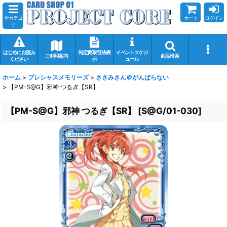
全カテゴ
カート
ログイン
リ
はじめにお読み
特定商取引法表
イベントスケジ
ご利用案内
商品検索
ください
示
ュール
ホーム
>
プレシャスメモリーズ
>
ささみさん＠がんばらない
>
【PM-S@G】邪神 つるぎ【SR】
【PM-S@G】邪神 つるぎ【SR】
[
S@G/01-030
]