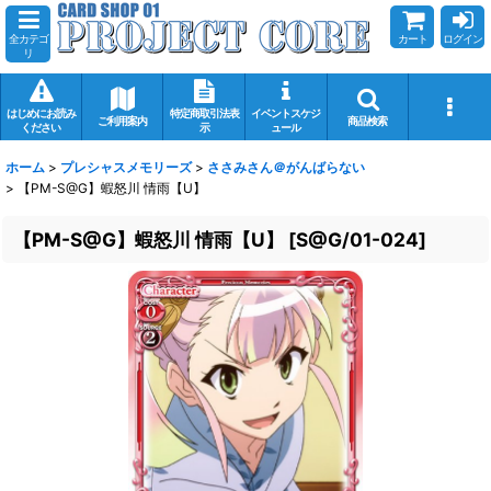
全カテゴ
カート
ログイン
リ
はじめにお読み
特定商取引法表
イベントスケジ
ご利用案内
商品検索
ください
示
ュール
ホーム
>
プレシャスメモリーズ
>
ささみさん＠がんばらない
>
【PM-S@G】蝦怒川 情雨【U】
【PM-S@G】蝦怒川 情雨【U】
[
S@G/01-024
]