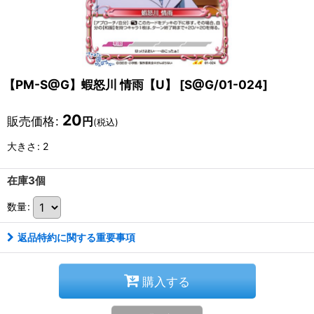
【PM-S@G】蝦怒川 情雨【U】
[
S@G/01-024
]
20
販売価格
:
円
(税込)
大きさ
:
2
在庫3個
数量
:
返品特約に関する重要事項
購入する