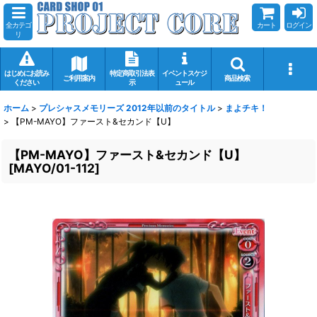
全カテゴ
カート
ログイン
リ
はじめにお読み
特定商取引法表
イベントスケジ
ご利用案内
商品検索
ください
示
ュール
ホーム
>
プレシャスメモリーズ 2012年以前のタイトル
>
まよチキ！
>
【PM-MAYO】ファースト&セカンド【U】
【PM-MAYO】ファースト&セカンド【U】
[
MAYO/01-112
]