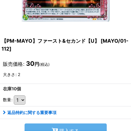
【PM-MAYO】ファースト&セカンド【U】
[
MAYO/01-
112
]
30
販売価格
:
円
(税込)
大きさ
:
2
在庫10個
数量
:
返品特約に関する重要事項
購入する