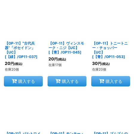
【OP-11】“古代兵
【OP-11】ヴィンスモ
【OP-11】トニートニ
器”「ポセイドン」
ーク・ニジ【UC】
ー・チョッパー
【UC】
[
【青】/OP11-045
]
【UC】
[
【緑】/OP11-037
]
[
【青】/OP11-053
]
20
円
(税込)
20
30
円
円
(税込)
(税込)
在庫17個
在庫20個
在庫20個
購入する
購入する
購入する
【OP-11】バルトロメ
【OP-11】モンキー・
【OP-11】ゴムゴムの