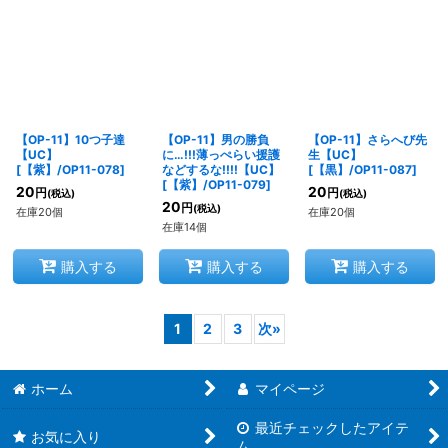
【OP-11】10つ子達
【OP-11】男の勝負
【OP-11】さらへび先
【UC】
に…!!!薄っぺらい援護
生【UC】
[
【紫】/OP11-078
]
などするな!!!!【UC】
[
【黒】/OP11-087
]
[
【紫】/OP11-079
]
20
20
円
円
(税込)
(税込)
20
円
(税込)
在庫20個
在庫20個
在庫14個
購入する
購入する
購入する
1
2
3
次
»
ホーム
マイページ
最近チェックしたアイテ
お気に入り
ム