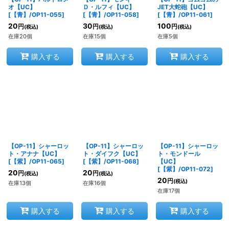
オ【UC】
Ｄ・ルフィ【UC】
JET大蛇砲【UC】
[
【青】/OP11-055
]
[
【青】/OP11-058
]
[
【青】/OP11-061
]
20
30
100
円
円
円
(税込)
(税込)
(税込)
在庫20個
在庫15個
在庫5個
購入する
購入する
購入する
【OP-11】シャーロッ
【OP-11】シャーロッ
【OP-11】シャーロッ
ト・アナナ【UC】
ト・ダイフク【UC】
ト・モンドール
[
【紫】/OP11-065
]
[
【紫】/OP11-068
]
【UC】
[
【紫】/OP11-072
]
20
20
円
円
(税込)
(税込)
20
円
(税込)
在庫13個
在庫16個
在庫17個
購入する
購入する
購入する