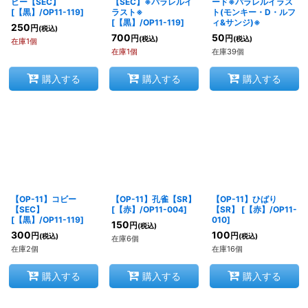
ビー【SEC】
【SEC】※パラレルイ
ード※パラレルイラス
[
【黒】/OP11-119
]
ラスト※
ト(モンキー・D・ルフ
[
【黒】/OP11-119
]
ィ&サンジ)※
250
円
(税込)
700
50
円
円
(税込)
(税込)
在庫1個
在庫1個
在庫39個
購入する
購入する
購入する
【OP-11】コビー
【OP-11】孔雀【SR】
【OP-11】ひばり
【SEC】
[
【赤】/OP11-004
]
【SR】
[
【赤】/OP11-
[
【黒】/OP11-119
]
010
]
150
円
(税込)
300
100
円
円
(税込)
(税込)
在庫6個
在庫2個
在庫16個
購入する
購入する
購入する