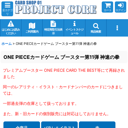
全カテゴ
カート
ログイン
リ
はじめにお読み
特定商取引法表
イベントスケジ
ご利用案内
商品検索
ください
示
ュール
ホーム
>
ONE PIECEカードゲーム ブースター第11弾 神速の拳
ONE PIECEカードゲーム ブースター第11弾 神速の拳
プレミアムブースター ONE PIECE CARD THE BEST等にて再録され
ました
同一のレアリティ・イラスト・カードナンバーのカードにつきまし
ては、
一部過去弾の在庫として扱っております。
また、新・旧カードの個別販売には対応はしておりません。
全商品
パラレルイラスト
赤