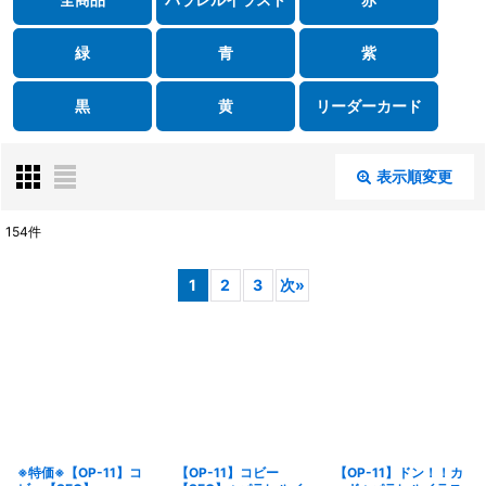
緑
青
紫
黒
黄
リーダーカード
表示順変更
閉じる
154
件
表示数
:
1
2
3
次
»
在庫あり
並び順
:
絞り込む
※特価※【OP-11】コ
【OP-11】コビー
【OP-11】ドン！！カ