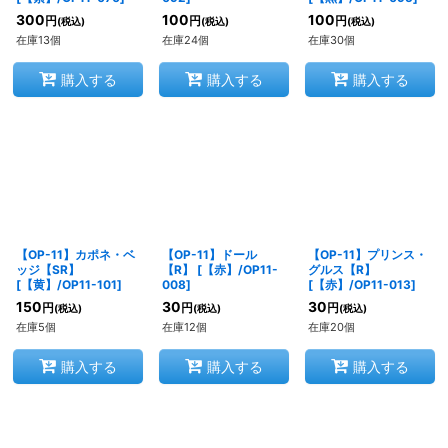
300
100
100
円
円
円
(税込)
(税込)
(税込)
在庫13個
在庫24個
在庫30個
購入する
購入する
購入する
【OP-11】カポネ・ベ
【OP-11】ドール
【OP-11】プリンス・
ッジ【SR】
【R】
[
【赤】/OP11-
グルス【R】
[
【黄】/OP11-101
]
008
]
[
【赤】/OP11-013
]
150
30
30
円
円
円
(税込)
(税込)
(税込)
在庫5個
在庫12個
在庫20個
購入する
購入する
購入する