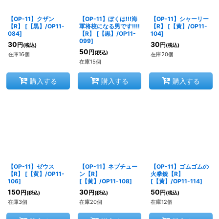
【OP-11】クザン
【OP-11】ぼくは!!!海
【OP-11】シャーリー
【R】
[
【黒】/OP11-
軍将校になる男です!!!!
【R】
[
【黄】/OP11-
084
]
【R】
[
【黒】/OP11-
104
]
099
]
30
30
円
円
(税込)
(税込)
50
円
(税込)
在庫16個
在庫20個
在庫15個
購入する
購入する
購入する
【OP-11】ゼウス
【OP-11】ネプチュー
【OP-11】ゴムゴムの
【R】
[
【黄】/OP11-
ン【R】
火拳銃【R】
106
]
[
【黄】/OP11-108
]
[
【黄】/OP11-114
]
150
30
50
円
円
円
(税込)
(税込)
(税込)
在庫3個
在庫20個
在庫12個