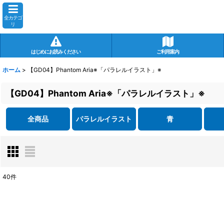
全カテゴ
リ
はじめにお読みください
ご利用案内
ホーム
>
【GD04】Phantom Aria※「パラレルイラスト」※
【GD04】Phantom Aria※「パラレルイラスト」※
全商品
パラレルイラスト
青
40
件
表示数
:
在庫あり