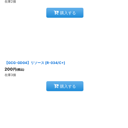
在庫2個
購入する
【GCG-GD04】リソース
[
R-034/C+
]
200
円
(税込)
在庫3個
購入する