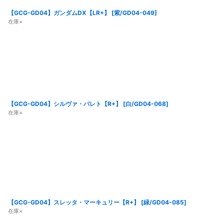
【GCG-GD04】ガンダムDX【LR+】
[
紫/GD04-049
]
在庫×
【GCG-GD04】シルヴァ・バレト【R+】
[
白/GD04-068
]
在庫×
【GCG-GD04】スレッタ・マーキュリー【R+】
[
緑/GD04-085
]
在庫×