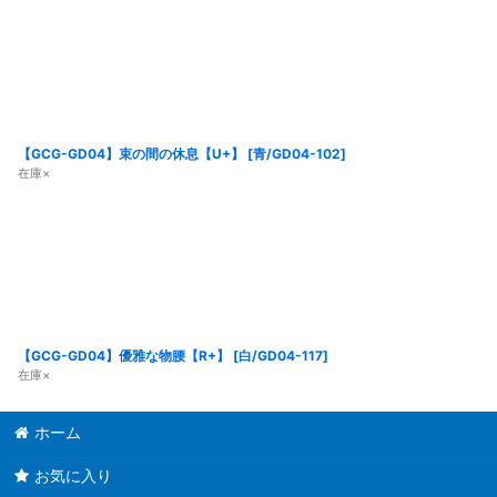
【GCG-GD04】束の間の休息【U+】
[
青/GD04-102
]
在庫×
【GCG-GD04】優雅な物腰【R+】
[
白/GD04-117
]
在庫×
ホーム
お気に入り