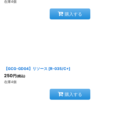
在庫4個
購入する
【GCG-GD04】リソース
[
R-035/C+
]
250
円
(税込)
在庫4個
購入する