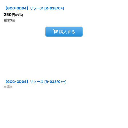
【GCG-GD04】リソース
[
R-038/C+
]
250
円
(税込)
在庫3個
購入する
【GCG-GD04】リソース
[
R-038/C++
]
在庫×