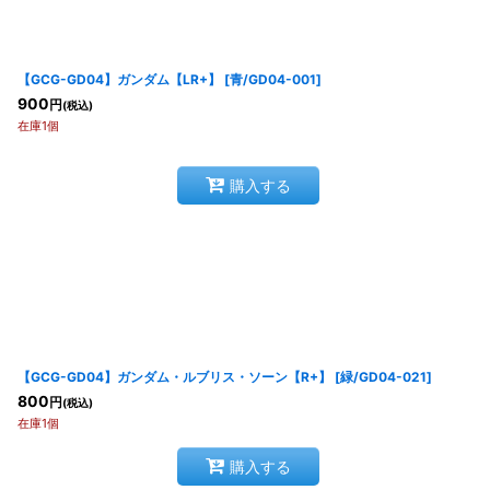
並び順
:
【GCG-GD04】ガンダム【LR+】
[
青/GD04-001
]
900
円
(税込)
在庫1個
購入する
【GCG-GD04】ガンダム・ルブリス・ソーン【R+】
[
緑/GD04-021
]
800
円
(税込)
在庫1個
購入する