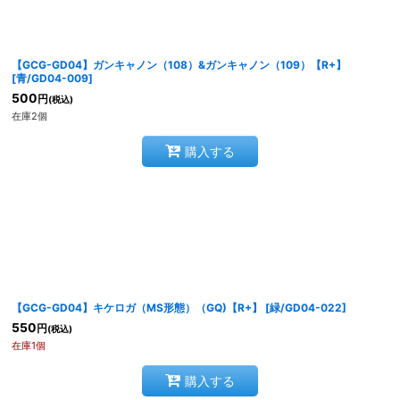
【GCG-GD04】ガンキャノン（108）&ガンキャノン（109）【R+】
絞り込む
[
青/GD04-009
]
500
円
(税込)
在庫2個
購入する
【GCG-GD04】キケロガ（MS形態）（GQ)【R+】
[
緑/GD04-022
]
550
円
(税込)
在庫1個
購入する