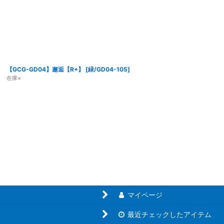
【GCG-GD04】邂逅【R+】
[
緑/GD04-105
]
在庫×
マイページ
最近チェックしたアイテム