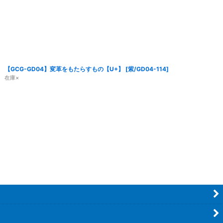
【GCG-GD04】変革をもたらすもの【U+】
[
紫/GD04-114
]
在庫×