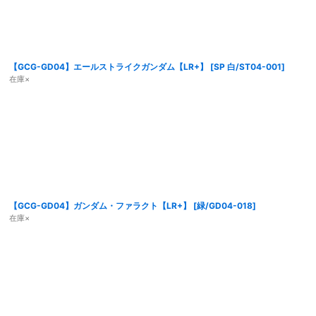
【GCG-GD04】エールストライクガンダム【LR+】
[
SP 白/ST04-001
]
在庫×
【GCG-GD04】ガンダム・ファラクト【LR+】
[
緑/GD04-018
]
在庫×