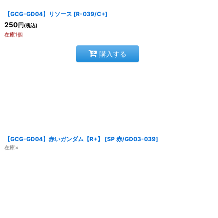
【GCG-GD04】リソース
[
R-039/C+
]
250
円
(税込)
在庫1個
購入する
【GCG-GD04】赤いガンダム【R+】
[
SP 赤/GD03-039
]
在庫×