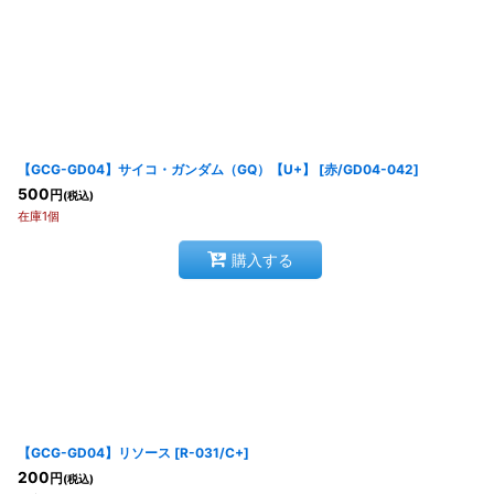
【GCG-GD04】サイコ・ガンダム（GQ）【U+】
[
赤/GD04-042
]
500
円
(税込)
在庫1個
購入する
【GCG-GD04】リソース
[
R-031/C+
]
200
円
(税込)