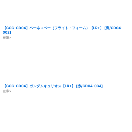
【GCG-GD04】ペーネロペー（フライト・フォーム）【LR+】
[
青/GD04-
002
]
在庫×
【GCG-GD04】ガンダムキュリオス【LR+】
[
赤/GD04-034
]
在庫×