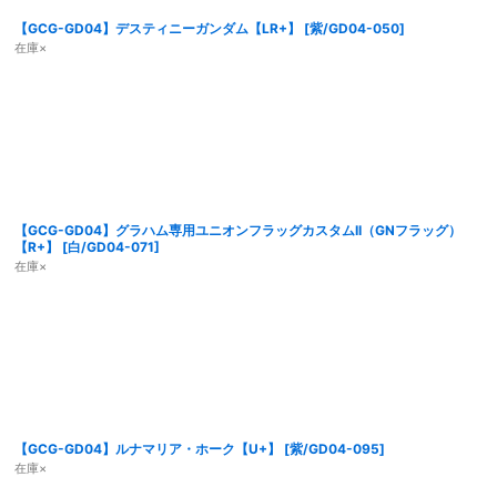
【GCG-GD04】デスティニーガンダム【LR+】
[
紫/GD04-050
]
在庫×
【GCG-GD04】グラハム専用ユニオンフラッグカスタムII（GNフラッグ）
【R+】
[
白/GD04-071
]
在庫×
【GCG-GD04】ルナマリア・ホーク【U+】
[
紫/GD04-095
]
在庫×