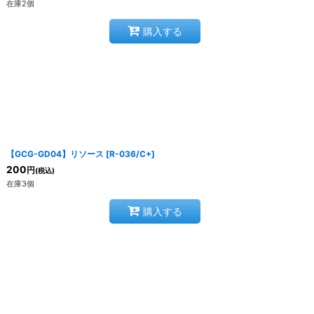
在庫2個
購入する
【GCG-GD04】リソース
[
R-036/C+
]
200
円
(税込)
在庫3個
購入する