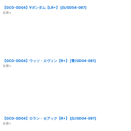
【GCG-GD04】∀ガンダム【LR+】
[
白/GD04-067
]
在庫×
【GCG-GD04】ウッソ・エヴィン【R+】
[
青/GD04-081
]
在庫×
【GCG-GD04】ロラン・セアック【R+】
[
白/GD04-097
]
在庫×