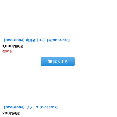
【GCG-GD04】出資者【U+】
[
赤/GD04-110
]
1,000
円
(税込)
在庫1個
購入する
【GCG-GD04】リソース
[
R-033/C+
]
200
円
(税込)