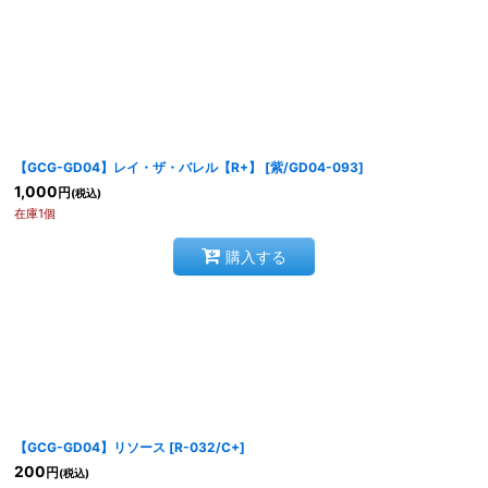
【GCG-GD04】レイ・ザ・バレル【R+】
[
紫/GD04-093
]
1,000
円
(税込)
在庫1個
購入する
【GCG-GD04】リソース
[
R-032/C+
]
200
円
(税込)