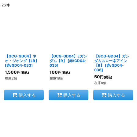
26
件
表示数
:
在庫あり
並び順
:
【GCG-GD04】ネ
【GCG-GD04】Ξガン
【GCG-GD04】ガン
絞り込む
オ・ジオング【LR】
ダム【R】
[
赤/GD04-
ダムスローネアイン
[
赤/GD04-033
]
035
]
【R】
[
赤/GD04-
036
]
1,500
100
円
円
(税込)
(税込)
50
円
(税込)
在庫2個
在庫18個
在庫8個
購入する
購入する
購入する