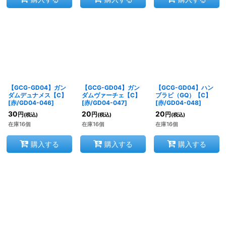
【GCG-GD04】ガン
【GCG-GD04】ガン
【GCG-GD04】ハン
ダムデュナメス【C】
ダムヴァーチェ【C】
ブラビ（GQ）【C】
[
赤/GD04-046
]
[
赤/GD04-047
]
[
赤/GD04-048
]
30
20
20
円
円
円
(税込)
(税込)
(税込)
在庫16個
在庫16個
在庫16個
購入する
購入する
購入する