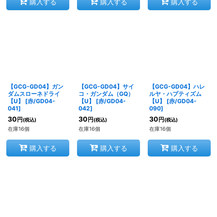
購入する
購入する
購入する
【GCG-GD04】ガン
【GCG-GD04】サイ
【GCG-GD04】ハレ
ダムスローネドライ
コ・ガンダム（GQ）
ルヤ・ハプティズム
【U】
[
赤/GD04-
【U】
[
赤/GD04-
【U】
[
赤/GD04-
041
]
042
]
090
]
30
30
30
円
円
円
(税込)
(税込)
(税込)
在庫16個
在庫16個
在庫16個
購入する
購入する
購入する