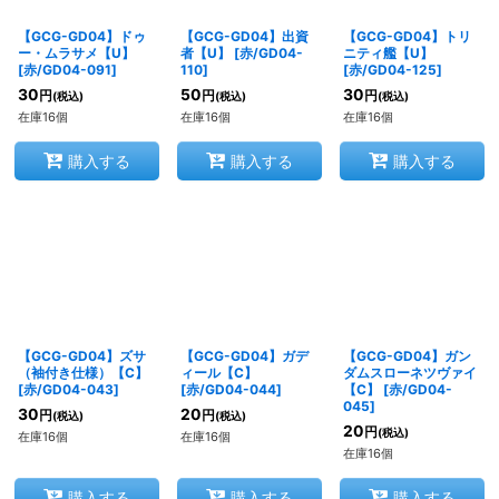
【GCG-GD04】ドゥ
【GCG-GD04】出資
【GCG-GD04】トリ
ー・ムラサメ【U】
者【U】
[
赤/GD04-
ニティ艦【U】
[
赤/GD04-091
]
110
]
[
赤/GD04-125
]
30
50
30
円
円
円
(税込)
(税込)
(税込)
在庫16個
在庫16個
在庫16個
購入する
購入する
購入する
【GCG-GD04】ズサ
【GCG-GD04】ガデ
【GCG-GD04】ガン
（袖付き仕様）【C】
ィール【C】
ダムスローネツヴァイ
[
赤/GD04-043
]
[
赤/GD04-044
]
【C】
[
赤/GD04-
045
]
30
20
円
円
(税込)
(税込)
20
円
(税込)
在庫16個
在庫16個
在庫16個
購入する
購入する
購入する