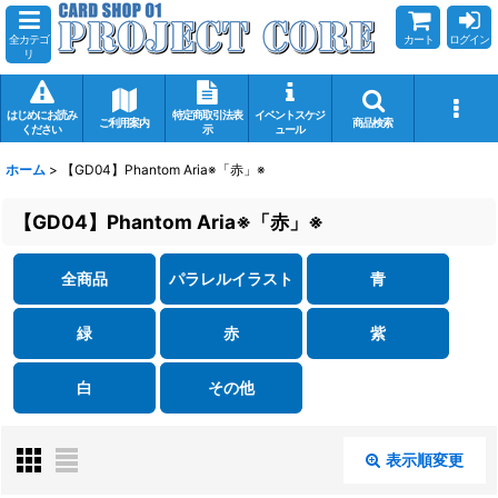
全カテゴ
カート
ログイン
リ
はじめにお読み
特定商取引法表
イベントスケジ
ご利用案内
商品検索
ください
示
ュール
ホーム
>
【GD04】Phantom Aria※「赤」※
【GD04】Phantom Aria※「赤」※
全商品
パラレルイラスト
青
緑
赤
紫
白
その他
表示順変更
閉じる