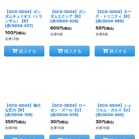
【GCG-GD04】ガン
【GCG-GD04】ガン
【GCG-GD04】ネー
ダムキュリオス（トラ
ダムエクシア【R】
ナ・トリニティ【R】
ンザム）【R】
[
赤/GD04-038
]
[
赤/GD04-089
]
[
赤/GD04-037
]
600
50
円
円
(税込)
(税込)
100
円
(税込)
在庫6個
在庫8個
在庫13個
購入する
購入する
購入する
【GCG-GD04】強大
【GCG-GD04】ロー
【GCG-GD04】シュ
な圧力【R】
ゼン・ズール【U】
ツルム・ガルス【U】
[
赤/GD04-109
]
[
赤/GD04-039
]
[
赤/GD04-040
]
350
30
30
円
円
円
(税込)
(税込)
(税込)
在庫9個
在庫16個
在庫16個