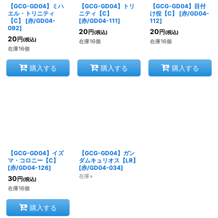
【GCG-GD04】ミハ
【GCG-GD04】トリ
【GCG-GD04】目付
エル・トリニティ
ニティ【C】
け役【C】
[
赤/GD04-
【C】
[
赤/GD04-
[
赤/GD04-111
]
112
]
092
]
20
20
円
円
(税込)
(税込)
20
円
(税込)
在庫16個
在庫16個
在庫16個
購入する
購入する
購入する
【GCG-GD04】イズ
【GCG-GD04】ガン
マ・コロニー【C】
ダムキュリオス【LR】
[
赤/GD04-126
]
[
赤/GD04-034
]
在庫×
30
円
(税込)
在庫16個
購入する